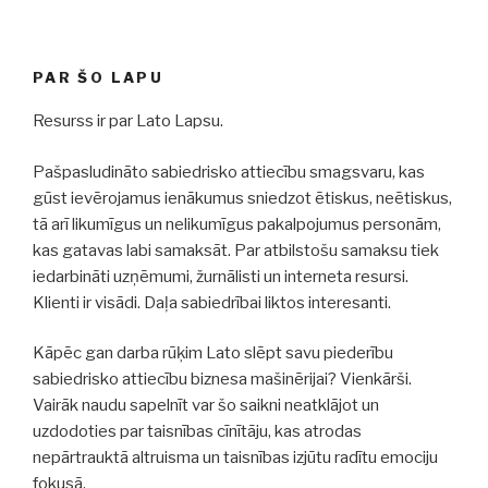
PAR ŠO LAPU
Resurss ir par Lato Lapsu.
Pašpasludināto sabiedrisko attiecību smagsvaru, kas
gūst ievērojamus ienākumus sniedzot ētiskus, neētiskus,
tā arī likumīgus un nelikumīgus pakalpojumus personām,
kas gatavas labi samaksāt. Par atbilstošu samaksu tiek
iedarbināti uzņēmumi, žurnālisti un interneta resursi.
Klienti ir visādi. Daļa sabiedrībai liktos interesanti.
Kāpēc gan darba rūķim Lato slēpt savu piederību
sabiedrisko attiecību biznesa mašinērijai? Vienkārši.
Vairāk naudu sapelnīt var šo saikni neatklājot un
uzdodoties par taisnības cīnītāju, kas atrodas
nepārtrauktā altruisma un taisnības izjūtu radītu emociju
fokusā.