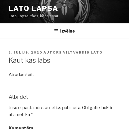
Doties
LATO LAPSA
uz
Lato Lapsa, tāds, kāds esmu
saturu
Izvēlne
PUBLICĒTS
1. JŪLIJS, 2020
AUTORS
VILTVĀRDIS LATO
Kaut kas labs
Atrodas
šeit
.
Atbildēt
Jūsu e-pasta adrese netiks publicēta.
Obligātie lauki ir
atzīmēti kā
*
Komentārs