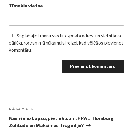
Tīmekļa vietne
Saglabājiet manu vārdu, e-pasta adresi un vietni šajā
pārlūkprogrammā nākamajai reizei, kad vēlēšos pievienot
komentāru.
Ziņu
izvēlne
NĀKAMAIS
Nākamā
ziņa
Kas vieno Lapsu, pietiek.com, PRAE, Homburg
Zolitūde un Maksimas Traģēdiju?