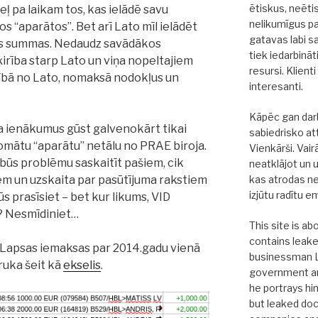
ētiskus, neētis
ļ pa laikam tos, kas ielādē savu
nelikumīgus p
s “aparātos”. Bet arī Lato mīl ielādēt
gatavas labi s
as summas. Nedaudz savādākos
tiek iedarbināt
šķirība starp Lato un viņa nopeltajiem
resursi. Klienti
rībā no Lato, nomaksā nodokļus un
interesanti.
Kāpēc gan darb
sa ienākumus gūst galvenokārt tikai
sabiedrisko at
omātu “aparātu” netālu no PRAE biroja.
Vienkārši. Vair
būs problēmu saskaitīt pašiem, cik
neatklājot un u
kas atrodas ne
em un uzskaita par pasūtījuma rakstiem
izjūtu radītu e
s prasīsiet – bet kur likums, VID
? Nesmīdiniet…
This site is ab
contains leak
 Lapsas iemaksas par 2014.gadu vienā
businessman La
ruka šeit kā
ekselis
.
government and
he portrays hi
but leaked do