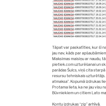
Tāpat var paskatīties, kur šī 
jau nav, kāds par apšaubāmie
Maksimas maisiņu ar naudu, tā
pietiek.com uzturēšanai un sk
parādas Šulcs, viņš cita starpā
resursu tehniskais uzturētājs
atmaksa”. Kopumā izdrukas liec
Protama lieta, ka ne jau visu
Būvniekiem un citiem Lato mak
Kontu izdrukas “zip”
arhīvā
.