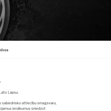
hīvos
U
 Lato Lapsu.
 sabiedrisko attiecību smagsvaru,
rojamus ienākumus sniedzot