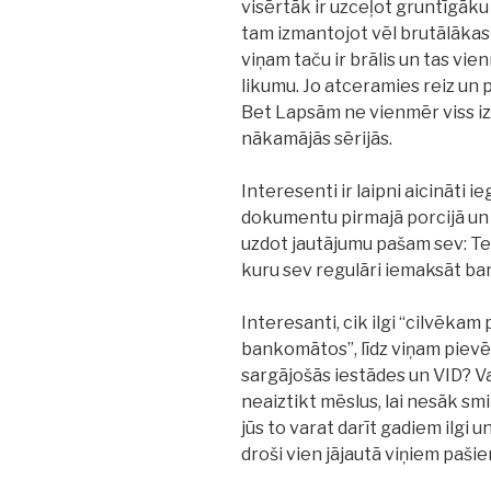
visērtāk ir uzceļot gruntīgāk
tam izmantojot vēl brutālākas
viņam taču ir brālis un tas vi
likumu. Jo atceramies reiz un 
Bet Lapsām ne vienmēr viss izd
nākamājās sērijās.
Interesenti ir laipni aicināti 
dokumentu pirmajā porcijā un a
uzdot jautājumu pašam sev: Tev ,
kuru sev regulāri iemaksāt b
Interesanti, cik ilgi “cilvēkam
bankomātos”, līdz viņam pievē
sargājošās iestādes un VID? Va
neaiztikt mēslus, lai nesāk smi
jūs to varat darīt gadiem ilgi 
droši vien jājautā viņiem pašie