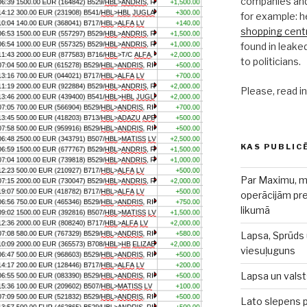
companies and 
for example: h
shopping centr
found in leake
to politicians.
Please, read i
KAS PUBLIC
Par Maximu, m
operācijām pr
likumā
Lapsa, Sprūds 
viesuļuguns
Lapsa un valst
Lato slepens p