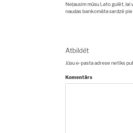
Neļausim mūsu Lato gulēt, lai
naudas bankomāta sardzē pie 
Atbildēt
Jūsu e-pasta adrese netiks pub
Komentārs