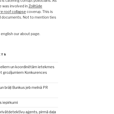
is catering corrupt politicians. As
e was involved in
Zolitūde
e roof collapse
coverup. This is
d documents. Not to mention ties
n english our about page.
ĒTS
eliem un koordinētām ietekmes
et grozījumiem Konkurences
un brāļi Bunkus jeb melnā PR
s iepirkumi
rivātdetektīvu aģents, pirmā daļa