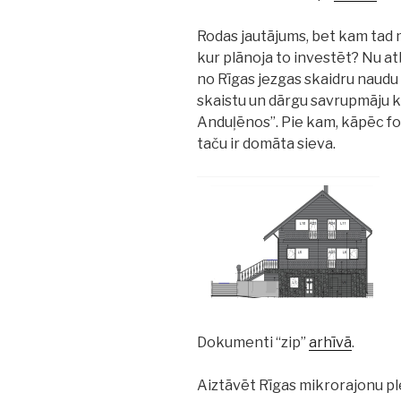
Rodas jautājums, bet kam tad 
kur plānoja to investēt? Nu a
no Rīgas jezgas skaidru naudu v
skaistu un dārgu savrupmāju
Anduļēnos”. Pie kam, kāpēc fo
taču ir domāta sieva.
Dokumenti “zip”
arhīvā
.
Aiztāvēt Rīgas mikrorajonu pl