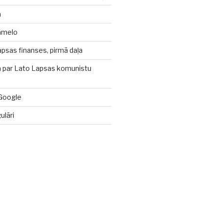
a
jāmelo
psas finanses, pirmā daļa
a par Lato Lapsas komunistu
Google
ulāri