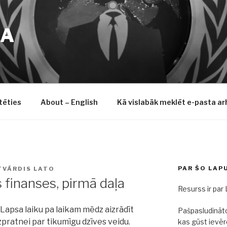
SA
tēties
About – English
Kā vislabāk meklēt e-pasta ar
PAR ŠO LAP
TVĀRDIS LATO
finanses, pirmā daļa
Resurss ir par
Lapsa laiku pa laikam mēdz aizrādīt
Pašpasludināto
izpratnei par tikumīgu dzīves veidu.
kas gūst ievē