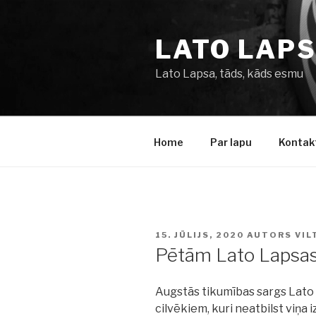
Doties
uz
LATO LAP
saturu
Lato Lapsa, tāds, kāds esmu
Home
Par lapu
Kontak
PUBLICĒTS
15. JŪLIJS, 2020
AUTORS
VIL
Pētām Lato Lapsas 
Augstās tikumības sargs Lato 
cilvēkiem, kuri neatbilst viņa 