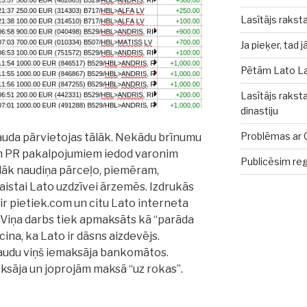
Lasītājs rakst
Ja pieķer, tad 
Pētām Lato La
Lasītājs rakst
dinastiju
Problēmas ar 
nauda pārvietojas tālāk. Nekādu brīnumu
m PR pakalpojumiem iedod varonim
Publicēsim reg
lāk naudiņa pārceļo, piemēram,
aistai Lato uzdzīvei ārzemēs. Izdrukās
 ir pietiek.com un citu Lato interneta
. Viņa darbs tiek apmaksāts kā “parāda
ina, ka Lato ir dāsns aizdevējs.
 naudu viņš iemaksāja bankomātos.
sāja un joprojām maksā “uz rokas”.