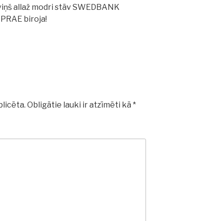
 viņš allaž modri stāv SWEDBANK
PRAE biroja!
licēta.
Obligātie lauki ir atzīmēti kā
*