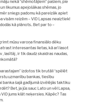
u māju nekā “shēmotājiem” pašiem, pie
 un likumus apejošākas shēmas, jo
enmēr sniegs padomu kā pareizāk apiet
pa visām reizēm – VID Lapsas neaiztiek!
odās kā plānots.. Bet par to –
iegrimt mūsu varoņa finansiālo dēku
trast interesantas lietas, kā arī lasot
 lasītāj , ir tik daudz skaidras naudas,
ankomātā?
 parastajam” izdotos tik brutāli “spēlēt
rstu uzmanību bankas, tiesību
i banka šajā gadījumā izvēlējās taktiku
rdēt? Bet, ja jūs sauc Lato un vēl Lapsa,
un VID jums klāt neķersies. Kāpēc? Tas
m.