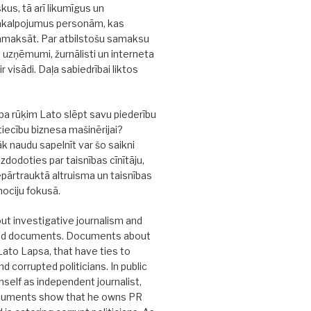
kus, tā arī likumīgus un
akalpojumus personām, kas
amaksāt. Par atbilstošu samaksu
i uzņēmumi, žurnālisti un interneta
 ir visādi. Daļa sabiedrībai liktos
a rūķim Lato slēpt savu piederību
tiecību biznesa mašinērijai?
āk naudu sapelnīt var šo saikni
zdodoties par taisnības cīnītāju,
pārtrauktā altruisma un taisnības
mociju fokusā.
out investigative journalism and
ed documents. Documents about
to Lapsa, that have ties to
 corrupted politicians. In public
mself as independent journalist,
cuments show that he owns PR