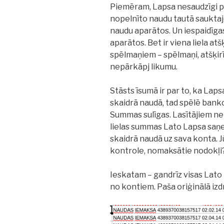
Piemēram, Lapsa nesaudzīgi pe
nopelnīto naudu tautā sauktajo
naudu aparātos. Un iespaidīg
aparātos. Bet ir viena liela at
spēlmaņiem – spēlmaņi, atšķi
nepārkāpj likumu.
Stāsts īsumā ir par to, ka Lap
skaidrā naudā, tad spēlē bank
Summas sulīgas. Lasītājiem ne
lielas summas Lato Lapsa saņ
skaidrā naudā uz sava konta. Jū
kontrole, nomaksātie nodokļi
Ieskatam – gandrīz visas Lato
no kontiem. Paša oriģinālā izd