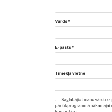
Vārds
*
E-pasts
*
Tīmekļa vietne
Saglabājiet manu vārdu, e-p
pārlūkprogrammā nākamajai re
komentāru.