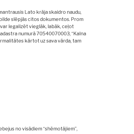
mantrausis Lato krāja skaidro naudu,
tbilde slēpjās citos dokumentos. Prom
ar legalizēt vieglāk, labāk, ceļot
 kadastra numurā 70540070003, “Kalna
rmalitātes kārtot uz sava vārda, tam
ebejus no visādiem “shēmotājiem”,