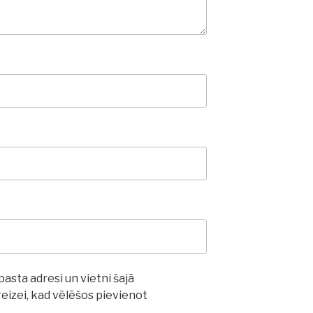
asta adresi un vietni šajā
izei, kad vēlēšos pievienot