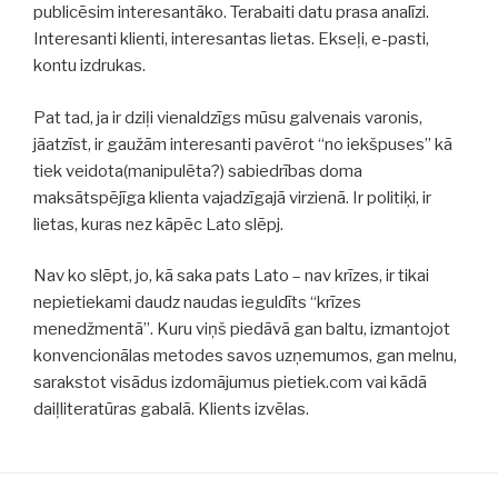
publicēsim interesantāko. Terabaiti datu prasa analīzi.
Interesanti klienti, interesantas lietas. Ekseļi, e-pasti,
kontu izdrukas.
Pat tad, ja ir dziļi vienaldzīgs mūsu galvenais varonis,
jāatzīst, ir gaužām interesanti pavērot “no iekšpuses” kā
tiek veidota(manipulēta?) sabiedrības doma
maksātspējīga klienta vajadzīgajā virzienā. Ir politiķi, ir
lietas, kuras nez kāpēc Lato slēpj.
Nav ko slēpt, jo, kā saka pats Lato – nav krīzes, ir tikai
nepietiekami daudz naudas ieguldīts “krīzes
menedžmentā”. Kuru viņš piedāvā gan baltu, izmantojot
konvencionālas metodes savos uzņemumos, gan melnu,
sarakstot visādus izdomājumus pietiek.com vai kādā
daiļliteratūras gabalā. Klients izvēlas.