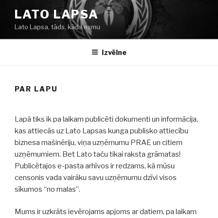
Doties
LATO LAPSA
uz
Lato Lapsa, tāds, kāds esmu
saturu
Izvēlne
PAR LAPU
Lapā tiks ik pa laikam publicēti dokumenti un informācija,
kas attiecās uz Lato Lapsas kunga publisko attiecību
biznesa mašinēriju, viņa uzņēmumu PRAE un citiem
uzņēmumiem. Bet Lato taču tikai raksta grāmatas!
Publicētajos e-pasta arhīvos ir redzams, kā mūsu
censonis vada vairāku savu uzņēmumu dzīvi visos
sīkumos “no malas”.
Mums ir uzkrāts ievērojams apjoms ar datiem, pa laikam